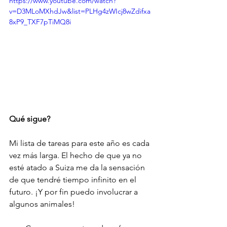
https://www.youtube.com/watch?
v=D3MLoMXhdJw&list=PLHg4zWIcj8wZdifxa
8xP9_TXF7pTiMQ8i
Qué sigue? 
Mi lista de tareas para este año es cada 
vez más larga. El hecho de que ya no 
esté atado a Suiza me da la sensación 
de que tendré tiempo infinito en el 
futuro. ¡Y por fin puedo involucrar a 
algunos animales!