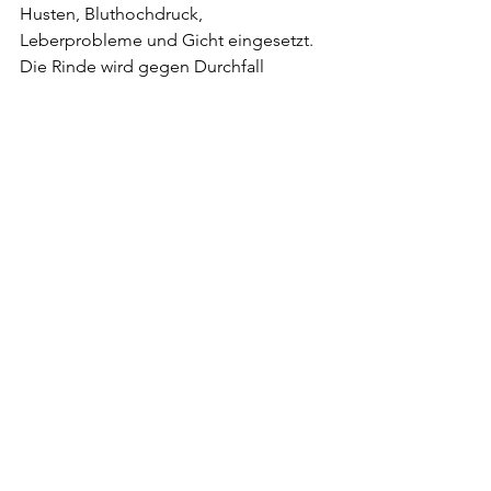
Husten, Bluthochdruck, 
Leberprobleme und Gicht eingesetzt. 
Die Rinde wird gegen Durchfall 
eingesetzt, während die Früchte zur 
Senkung des Cholesterinspiegels im 
Blut, zur Förderung des 
Haarwachstums, zur Beruhigung der 
Haut und zur Behandlung von 
Hautkrankheiten sowie als 
Aphrodisiakum verwendet werden. Die 
gemahlenen Samen werden zur 
Behandlung verschiedener 
Hautkrankheiten verwendet.