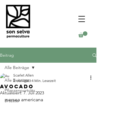
Beitrag
Alle Beiträge
Scarlet Allen
Alle Beiträge
2. Juli 2023
4 Min. Lesezeit
Avocado
Pflanzenporträts
Aktualisiert:
7. Juli 2023
persea americana
Prozess