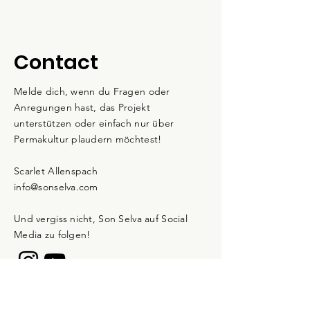
Composition: 100% organic
cotton
Color: Sand
Contact
One size
Weight: 70 GSM
Melde dich, wenn du Fragen oder
Gender: Unisex
Anregungen hast, das Projekt
Features: Metal fastener, 6
unterstützen oder einfach nur über
panel design
Permakultur plaudern möchtest!
Scarlet Allenspach
info@sonselva.com
Und vergiss nicht, Son Selva auf Social
Media zu folgen!
Newsletter