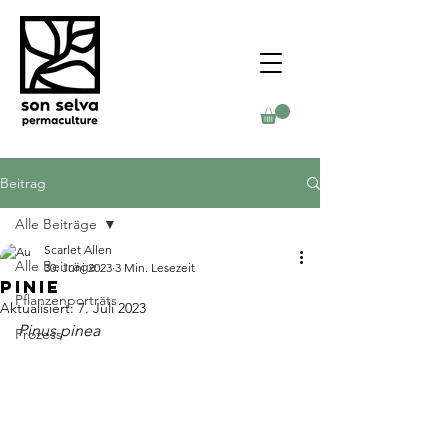
Beitrag
Alle Beiträge
Scarlet Allen
Alle Beiträge
30. Juni 2023
3 Min. Lesezeit
Pinie
Pflanzenporträts
Aktualisiert:
7. Juli 2023
Pinus pinea 
Prozess